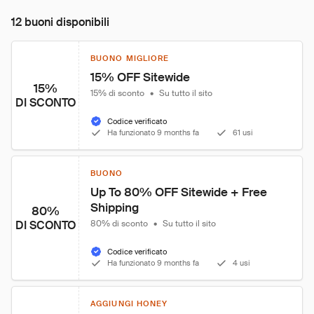
12 buoni disponibili
BUONO MIGLIORE
15% OFF Sitewide
15%
15% di sconto
•
Su tutto il sito
DI SCONTO
Codice verificato
Ha funzionato 9 months fa
61 usi
BUONO
Up To 80% OFF Sitewide + Free 
Shipping
80%
DI SCONTO
80% di sconto
•
Su tutto il sito
Codice verificato
Ha funzionato 9 months fa
4 usi
AGGIUNGI HONEY