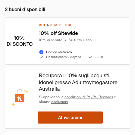
2 buoni disponibili
BUONO MIGLIORE
10% off Sitewide
10%
10% di sconto
•
Su tutto il sito
DI SCONTO
Codice verificato
Ha funzionato 2 days fa
8 usi
Recupera il 
10%
 sugli acquisti 
idonei presso Adulttoymegastore 
Australia
Si applicano le 
condizioni di PayPal Rewards
 e 
alcune 
esclusioni
.
Attiva premi