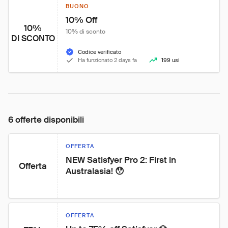
BUONO
10% Off
10%
10% di sconto
DI SCONTO
Codice verificato
Ha funzionato 2 days fa
199 usi
6 offerte disponibili
OFFERTA
NEW Satisfyer Pro 2: First in 
Offerta
Australasia! 😯
OFFERTA