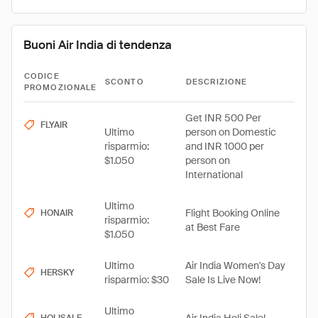
Buoni Air India di tendenza
CODICE
SCONTO
DESCRIZIONE
PROMOZIONALE
Get INR 500 Per
FLYAIR
Ultimo
person on Domestic
risparmio:
and INR 1000 per
$1.050
person on
International
Ultimo
Flight Booking Online
HONAIR
risparmio:
at Best Fare
$1.050
Ultimo
Air India Women's Day
HERSKY
risparmio: $30
Sale Is Live Now!
Ultimo