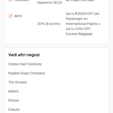
Air India Holi Sale!
HOLISALE
risparmio: $1,20
Up to ₹2000 OFF per
AIFLY
Passenger on
20% di sconto
International Flights +
Up to 20% OFF
Excess Baggage
Vedi altri negozi
Stefan Hair Fashions
Naples Soap Company
Tire Streets
Kiehl's
Rhone
Eskute