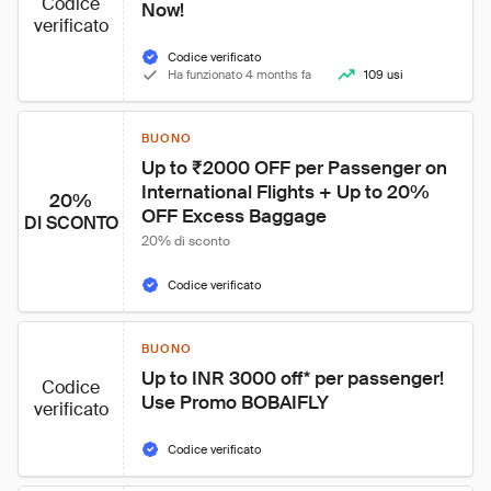
Codice
Now!
verificato
Codice verificato
Ha funzionato 4 months fa
109 usi
BUONO
Up to ₹2000 OFF per Passenger on 
International Flights + Up to 20% 
20%
OFF Excess Baggage
DI SCONTO
20% di sconto
Codice verificato
BUONO
Up to INR 3000 off* per passenger! 
Codice
Use Promo BOBAIFLY
verificato
Codice verificato