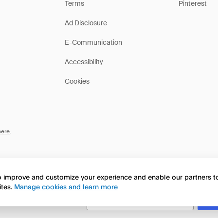
Terms
Pinterest
Ad Disclosure
E-Communication
Accessibility
Cookies
here
.
to improve and customize your experience and enable our partners 
ites.
Manage cookies and learn more
this page in English?
No, continua a esplorare