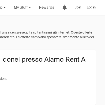
op
My Stuff
Rewards
Join
Log in
i idonei presso Alamo Rent A
sioni
.