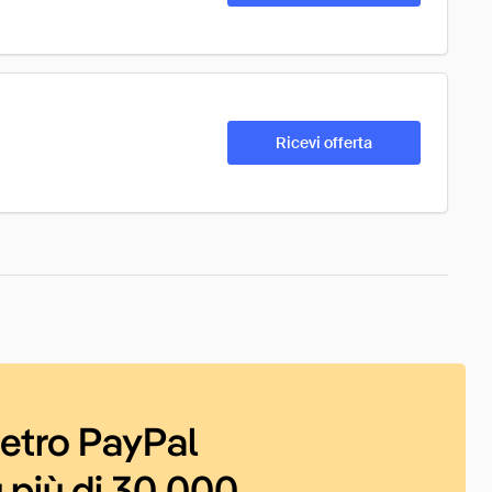
Ricevi offerta
ietro PayPal
 più di 30.000