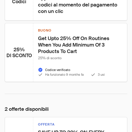
Codici
codici al momento del pagamento 
con un clic
BUONO
Get Upto 25% Off On Routines 
When You Add Minimum Of 3 
25%
Products To Cart
DI SCONTO
25% di sconto
Codice verificato
Ha funzionato 9 months fa
3 usi
2 offerte disponibili
OFFERTA