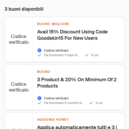
3 buoni disponibili
BUONO MIGLIORE
Avail 15% Discount Using Code 
Codice
Goodskin15 For New Users
verificato
Codice verificato
Ha funzionato 3 days fa
8 usi
BUONO
3 Product & 20% On Minimum Of 2 
Codice
Products
verificato
Codice verificato
Ha funzionato 9 months fa
4 usi
AGGIUNGI HONEY
Applica automaticamente tutti e 3 i 