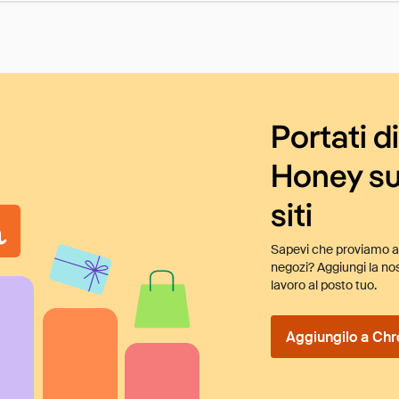
Portati d
Honey su
siti
Sapevi che proviamo au
negozi? Aggiungi la nos
lavoro al posto tuo.
Aggiungilo a Chr