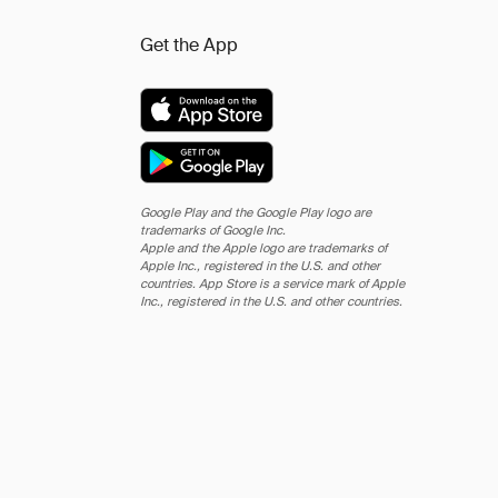
Get the App
Google Play and the Google Play logo are
trademarks of Google Inc.
Apple and the Apple logo are trademarks of
Apple Inc., registered in the U.S. and other
countries. App Store is a service mark of Apple
Inc., registered in the U.S. and other countries.