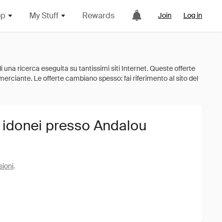
op
My Stuff
Rewards
Join
Log in
i idonei presso Andalou
sioni
.