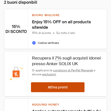
2 buoni disponibili
BUONO MIGLIORE
Enjoy 15% OFF on all products 
15%
sitewide
DI SCONTO
15% di sconto
•
Su tutto il sito
Codice verificato
Recupera il 
7%
 sugli acquisti idonei 
presso Anker SOLIX UK
Si applicano le 
condizioni di PayPal Rewards
 e 
alcune 
esclusioni
.
Attiva premi
AGGIUNGI HONEY