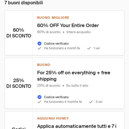
7 buoni disponibili
BUONO MIGLIORE
60% OFF Your Entire Order
60%
60% di sconto
•
Intero acquisto
DI SCONTO
Codice verificato
Ha funzionato a month fa
1 usi
BUONO
For 25% off on everything + free 
shipping
25%
DI SCONTO
25% di sconto
•
Su tutto il sito
Codice verificato
Ha funzionato 4 months fa
3 usi
AGGIUNGI HONEY
Applica automaticamente tutti e 7 i 