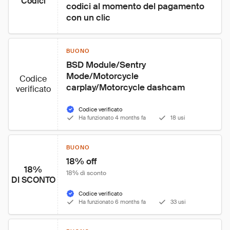
Codici
codici al momento del pagamento 
con un clic
BUONO
BSD Module/Sentry 
Mode/Motorcycle 
Codice
carplay/Motorcycle dashcam
verificato
Codice verificato
Ha funzionato 4 months fa
18 usi
BUONO
18% off
18%
18% di sconto
DI SCONTO
Codice verificato
Ha funzionato 6 months fa
33 usi