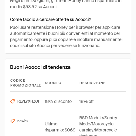
Negli ultimi 30 giorni, gli utenti Honey hanno risparmiato in
media $53.52 su Aoocci.
Come faccio a cercare offerte su Aoocci?
Puoi usare l'estensione Honey per il browser per applicare
automaticamente i buoni più convenienti al momento del
pagamento, oppure puoi copiare e incollare manualmente i
codici sul sito Aoocci per vedere se funzionano.
Buoni Aoocci di tendenza
CODICE
SCONTO
DESCRIZIONE
PROMOZIONALE
18% di sconto
18% off
RLVLYXHZOI
BSD Module/Sentry
newbx
Ultimo
Mode/Motorcycle
risparmio: $0,69
carplay/Motorcycle