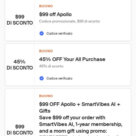
BUONO
$99 off Apollo
$99
Codice promozionale, $99 di sconto
DI SCONTO
Codice verificato
BUONO
45% OFF Your All Purchase
45%
45% di sconto
DI SCONTO
Codice verificato
BUONO
$99 OFF Apollo + SmartVibes AI + 
Gifts

Save $99 off your order with 
SmartVibes AI, 1-year membership, 
$99
and a mom gift using promo: 
DI SCONTO