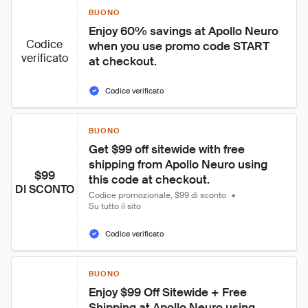
BUONO
Enjoy 60% savings at Apollo Neuro 
Codice
when you use promo code START 
verificato
at checkout.
Codice verificato
BUONO
Get $99 off sitewide with free 
shipping from Apollo Neuro using 
$99
this code at checkout.
DI SCONTO
Codice promozionale, $99 di sconto
•
Su tutto il sito
Codice verificato
BUONO
Enjoy $99 Off Sitewide + Free 
Shipping at Apollo Neuro using 