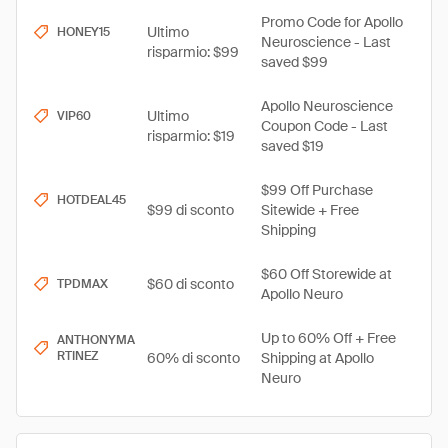
Promo Code for Apollo
Ultimo
HONEY15
Neuroscience - Last
risparmio: $99
saved $99
Apollo Neuroscience
Ultimo
VIP60
Coupon Code - Last
risparmio: $19
saved $19
$99 Off Purchase
HOTDEAL45
$99 di sconto
Sitewide + Free
Shipping
$60 Off Storewide at
$60 di sconto
TPDMAX
Apollo Neuro
Up to 60% Off + Free
ANTHONYMA
RTINEZ
60% di sconto
Shipping at Apollo
Neuro