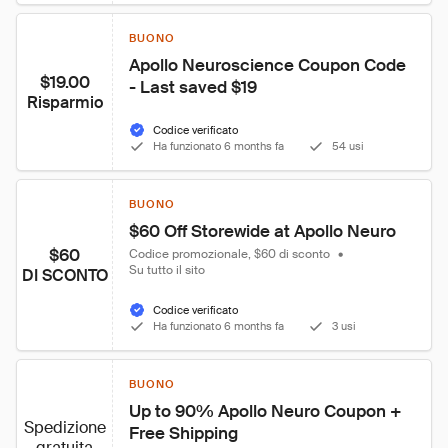
BUONO
Apollo Neuroscience Coupon Code 
$19.00
- Last saved $19
Risparmio
Codice verificato
Ha funzionato 6 months fa
54 usi
BUONO
$60 Off Storewide at Apollo Neuro
$60
Codice promozionale, $60 di sconto
•
Su tutto il sito
DI SCONTO
Codice verificato
Ha funzionato 6 months fa
3 usi
BUONO
Up to 90% Apollo Neuro Coupon + 
Spedizione
Free Shipping
gratuita