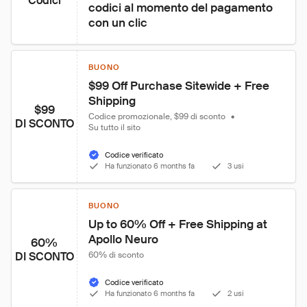
Codici
codici al momento del pagamento 
con un clic
BUONO
$99 Off Purchase Sitewide + Free 
Shipping
$99
Codice promozionale, $99 di sconto
•
DI SCONTO
Su tutto il sito
Codice verificato
Ha funzionato 6 months fa
3 usi
BUONO
Up to 60% Off + Free Shipping at 
Apollo Neuro
60%
DI SCONTO
60% di sconto
Codice verificato
Ha funzionato 6 months fa
2 usi