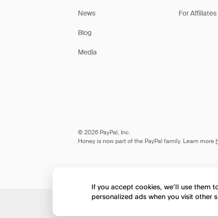
News
For Affiliates
Blog
Media
© 2026 PayPal, Inc.
Honey is now part of the PayPal family. Learn more
If you accept cookies, we’ll use them 
personalized ads when you visit other s
Would you like to view 