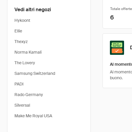
Vedi altri negozi
Totale offerte
6
Hykoont
Ellie
Thexyz
Norma Kamali
The Lovery
Al momento 
Al momento,
Samsung Switzerland
buono.
PADI
Rado Germany
Silversal
Make Me Royal USA