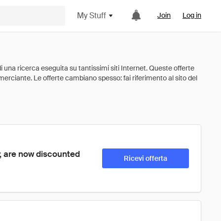
My Stuff
Join
Log in
y, are now discounted 
Ricevi offerta