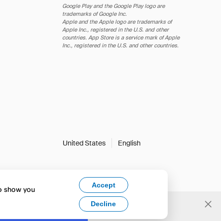
Google Play and the Google Play logo are
trademarks of Google Inc.
Apple and the Apple logo are trademarks of
Apple Inc., registered in the U.S. and other
countries. App Store is a service mark of Apple
Inc., registered in the U.S. and other countries.
United States
English
Accept
to show you
Decline
Yes, change to English