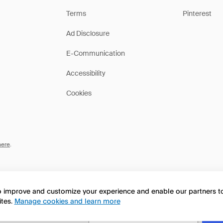
Terms
Pinterest
Ad Disclosure
E-Communication
Accessibility
Cookies
here
.
to improve and customize your experience and enable our partners 
ites.
Manage cookies and learn more
this page in English?
No, continua a esplorare