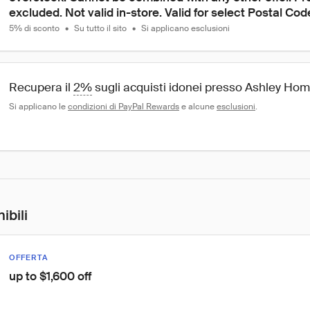
excluded. Not valid in-store. Valid for select Postal Cod
5% di sconto
•
Su tutto il sito
•
Si applicano esclusioni
Recupera il 
2%
 sugli acquisti idonei presso Ashley H
Si applicano le 
condizioni di PayPal Rewards
 e alcune 
esclusioni
.
ibili
OFFERTA
up to $1,600 off