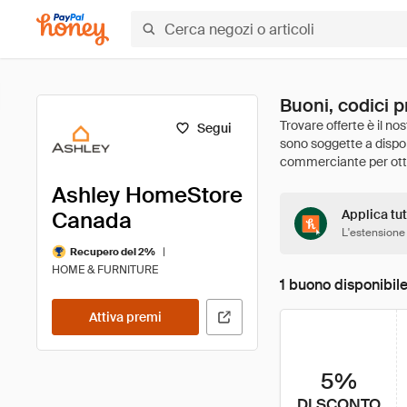
Buoni, codici 
Segui
Ashley HomeStore
Canada
Applica tut
L'estensione
|
Recupero del 2%
HOME & FURNITURE
1 buono disponibil
Attiva premi
5%
DI SCONTO