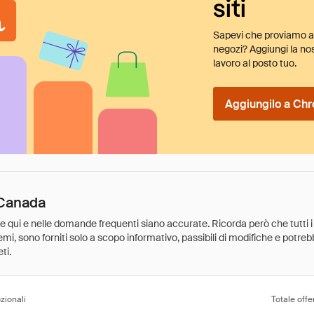
siti
Sapevi che proviamo au
negozi? Aggiungi la nos
lavoro al posto tuo.
Aggiungilo a Chr
 Canada
ate qui e nelle domande frequenti siano accurate. Ricorda però che tutti i
 premi, sono forniti solo a scopo informativo, passibili di modifiche e potr
ti.
zionali
Totale offe