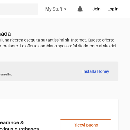
My Stuff
Join
Log in
nada
Installa Honey
arrello.
learance & 
Ricevi buono
revious purchases 