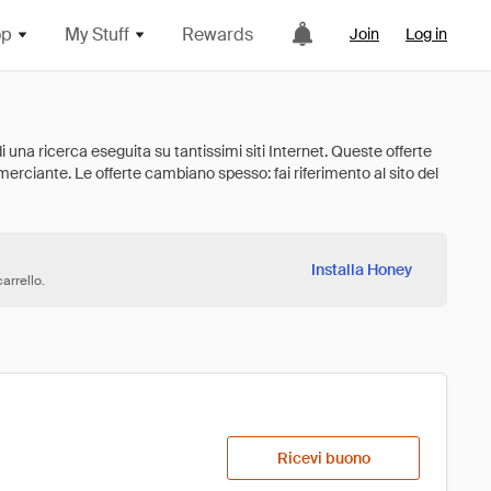
op
My Stuff
Rewards
Join
Log in
Installa Honey
arrello.
Ricevi buono