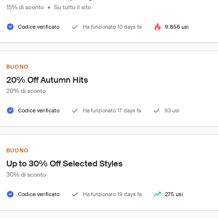
15% di sconto
•
Su tutto il sito
Codice verificato
Ha funzionato 10 days fa
9.856 usi
BUONO
20% Off Autumn Hits
20% di sconto
Codice verificato
Ha funzionato 17 days fa
93 usi
BUONO
Up to 30% Off Selected Styles
30% di sconto
Codice verificato
Ha funzionato 19 days fa
275 usi