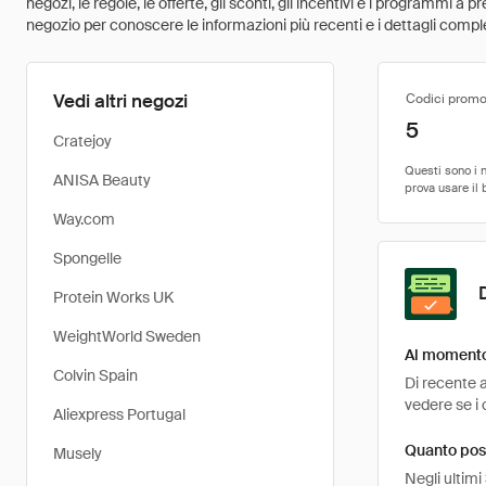
negozi, le regole, le offerte, gli sconti, gli incentivi e i programmi a
negozio per conoscere le informazioni più recenti e i dettagli comple
Vedi altri negozi
Codici promo
5
Cratejoy
ANISA Beauty
Way.com
Spongelle
Protein Works UK
WeightWorld Sweden
Al momento 
Colvin Spain
Di recente a
vedere se i 
Aliexpress Portugal
Quanto pos
Musely
Negli ultimi