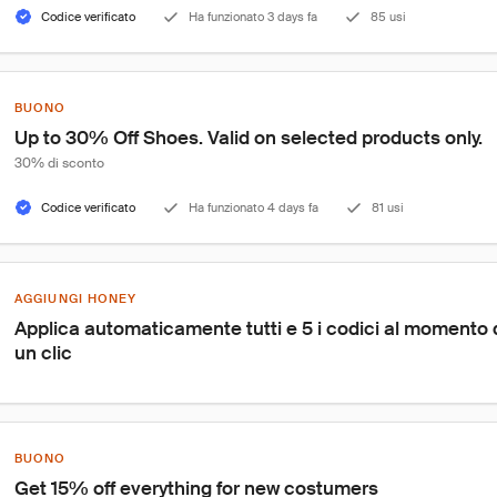
Codice verificato
Ha funzionato 3 days fa
85 usi
BUONO
Up to 30% Off Shoes. Valid on selected products only.
30% di sconto
Codice verificato
Ha funzionato 4 days fa
81 usi
AGGIUNGI HONEY
Applica automaticamente tutti e 5 i codici al momento
un clic
BUONO
Get 15% off everything for new costumers