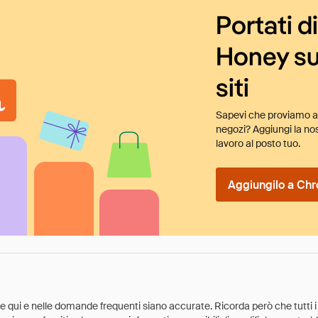
Portati d
Honey su
siti
Sapevi che proviamo au
negozi? Aggiungi la nos
lavoro al posto tuo.
Aggiungilo a Chr
ate qui e nelle domande frequenti siano accurate. Ricorda però che tutti i