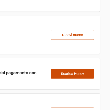
Ricevi buono
 del pagamento con 
Scarica Honey