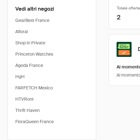
Vedi altri negozi
Totale offerte
2
GearBest France
Afloral
Shop In Private
Princeton Watches
Agoda France
Al momento 
Al momento, 
HgH
FARFETCH Mexico
HTVRont
Thrift Haven
FloraQueen France