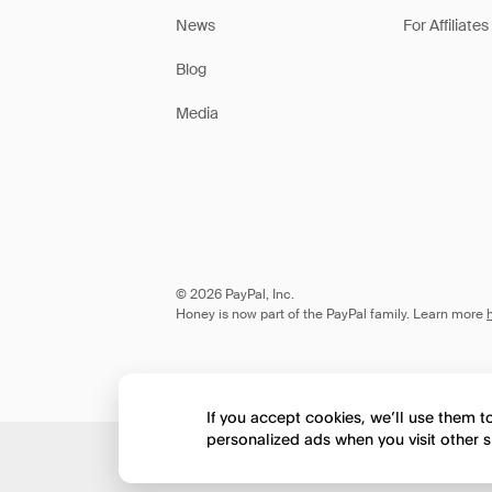
News
For Affiliates
Blog
Media
© 2026 PayPal, Inc.
Honey is now part of the PayPal family. Learn more
If you accept cookies, we’ll use them 
personalized ads when you visit other s
Would you like to view 