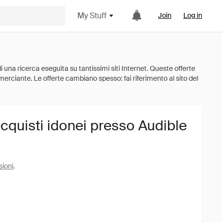
My Stuff
Join
Log in
cquisti idonei presso Audible
sioni
.