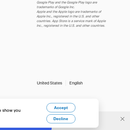
Google Play and the Google Play logo are
trademarks of Google Inc.
Apple and the Apple logo are trademarks of
Apple Inc., registered in the U.S. and other
countries. App Store is a service mark of Apple
Inc., registered in the U.S. and other countries.
United States
English
Accept
to show you
Decline
Yes, change to English