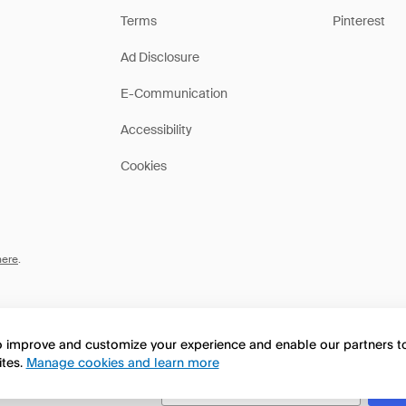
Terms
Pinterest
Ad Disclosure
E-Communication
Accessibility
Cookies
here
.
to improve and customize your experience and enable our partners 
ites.
Manage cookies and learn more
this page in English?
No, continua a esplorare