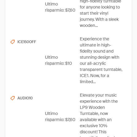
high-fidelity turntable
Ultimo
for anyone looking to
risparmio: $7,60
start their vinyl
journey. With a sleek
wooden...
Experience the
ICE150OFF
ultimate in high-
fidelity sound and
Ultimo
stunning design with
risparmio: $10
our all-acrylic
transparent turntable,
ICE1. Now, for a
limited...
Elevate your music
AUDIO10
experience with the
LP9 Wooden
Ultimo
Turntable, now
risparmio: $7,60
available with an
exclusive 10%
discount! This