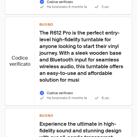
Codice verificato
Ha funzionato 6 months fa
3 usi
BUONO
The R612 Pro is the perfect entry-
level high-fidelity turntable for 
anyone looking to start their vinyl 
journey. With a sleek wooden base 
Codice
and Bluetooth input for seamless 
verificato
wireless audio, this turntable offers 
an easy-to-use and affordable 
solution for musi
Codice verificato
Ha funzionato 6 months fa
8 usi
BUONO
Experience the ultimate in high-
fidelity sound and stunning design 