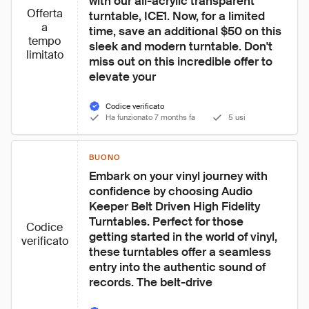
with our all-acrylic transparent 
Offerta
turntable, ICE1. Now, for a limited 
a
time, save an additional $50 on this 
tempo
sleek and modern turntable. Don't 
limitato
miss out on this incredible offer to 
elevate your
Codice verificato
Ha funzionato 7 months fa
5 usi
BUONO
Embark on your vinyl journey with 
confidence by choosing Audio 
Keeper Belt Driven High Fidelity 
Turntables. Perfect for those 
Codice
getting started in the world of vinyl, 
verificato
these turntables offer a seamless 
entry into the authentic sound of 
records. The belt-drive