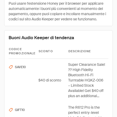
Puoi usare l'estensione Honey per il browser per applicare
automaticamente i buoni più convenienti al momento del
pagamento, oppure puoi copiare e incollare manualmente i
codici sul sito Audio Keeper per vedere se funzionano.
Buoni Audio Keeper di tendenza
CODICE
SCONTO
DESCRIZIONE
PROMOZIONALE
Super Clearance Sale!
SAVE10
?? High Fidelity
Bluetooth Hi-Fi
$40 di sconto
Turntable HQKZ-006
– Limited Stock
Available! Get $40 off
plus an additional...
The R612 Pro is the
GIFT10
perfect entry-level