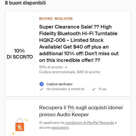
8 buoni disponibili
BUONO MIGLIORE
Super Clearance Sale! ?? High 
Fidelity Bluetooth Hi-Fi Turntable 
HQKZ-006 – Limited Stock 
Available! Get $40 off plus an 
10%
additional 10% off! Don't miss out 
DI SCONTO
on this incredible offer! ??
10% di sconto
•
Codice promozionale, $40 di sconto
Codice verificato
Ha funzionato a month fa
11 usi
Recupera il 
1%
 sugli acquisti idonei 
presso Audio Keeper
Si applicano le 
condizioni di PayPal Rewards
 e 
alcune 
esclusioni
.