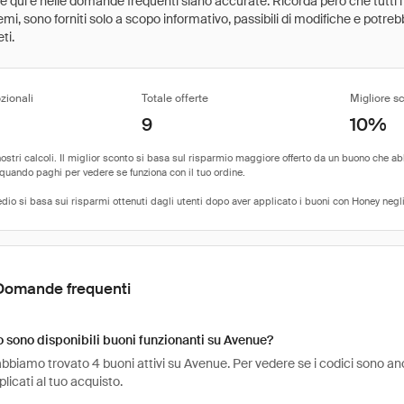
ate qui e nelle domande frequenti siano accurate. Ricorda però che tutti i
 premi, sono forniti solo a scopo informativo, passibili di modifiche e potr
ti.
zionali
Totale offerte
Migliore s
9
10%
Domande frequenti
sono disponibili buoni funzionanti su Avenue?
bbiamo trovato 4 buoni attivi su Avenue. Per vedere se i codici sono ancora 
icati al tuo acquisto.