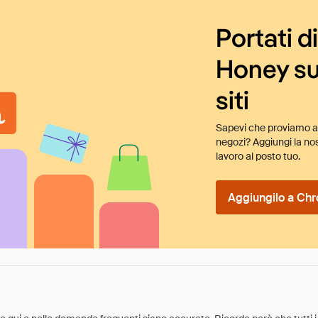
Portati d
Honey su
siti
Sapevi che proviamo au
negozi? Aggiungi la nos
lavoro al posto tuo.
Aggiungilo a Chr