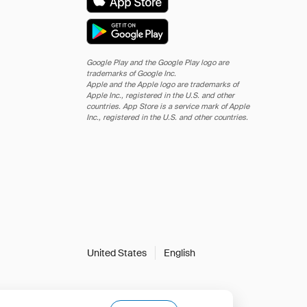
Google Play and the Google Play logo are
trademarks of Google Inc.
Apple and the Apple logo are trademarks of
Apple Inc., registered in the U.S. and other
countries. App Store is a service mark of Apple
Inc., registered in the U.S. and other countries.
United States
English