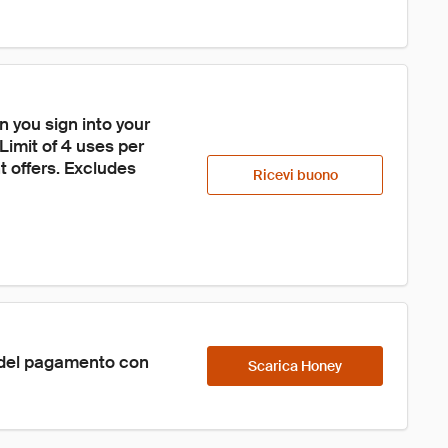
 you sign into your 
imit of 4 uses per 
 offers. Excludes 
Ricevi buono
 del pagamento con 
Scarica Honey