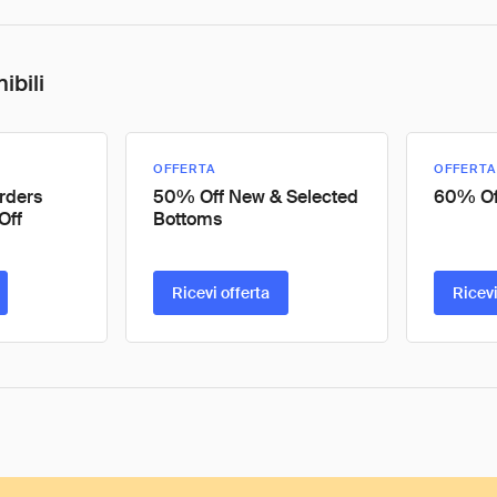
ibili
OFFERTA
OFFERTA
rders
50% Off New & Selected
60% Off
Off
Bottoms
Ricevi offerta
Ricevi