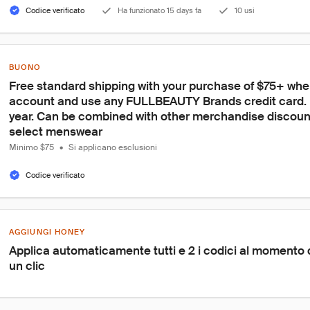
Codice verificato
Ha funzionato 15 days fa
10 usi
BUONO
Free standard shipping with your purchase of $75+ when
account and use any FULLBEAUTY Brands credit card. L
year. Can be combined with other merchandise discount
select menswear
Minimo $75
•
Si applicano esclusioni
Codice verificato
AGGIUNGI HONEY
Applica automaticamente tutti e 2 i codici al momento
un clic