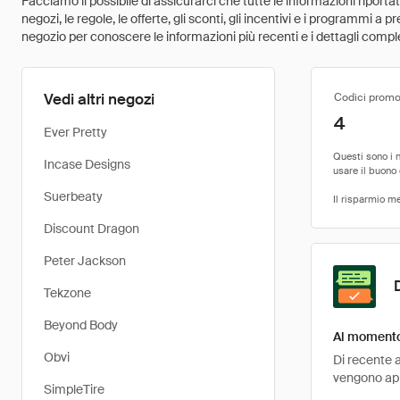
Facciamo il possibile di assicurarci che tutte le informazioni riport
negozi, le regole, le offerte, gli sconti, gli incentivi e i programmi a
negozio per conoscere le informazioni più recenti e i dettagli comple
Vedi altri negozi
Codici promo
4
Ever Pretty
Incase Designs
Suerbeaty
Discount Dragon
Peter Jackson
Tekzone
Beyond Body
Al momento 
Obvi
Di recente a
vengono appl
SimpleTire