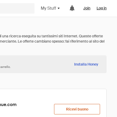
My Stuff
Join
Log in
Installa Honey
arrello.
enue.com
Ricevi buono