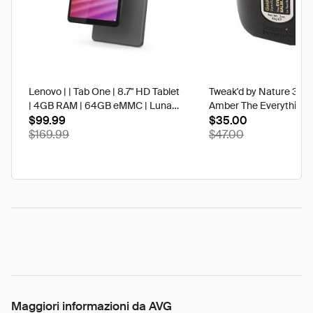
Lenovo | | Tab One | 8.7" HD Tablet
Tweak'd by Nature 3 oz
| 4GB RAM | 64GB eMMC | Luna
Amber The Everything 
Grey | Best Buy
$99.99
$35.00
$169.99
$47.00
Maggiori informazioni da AVG