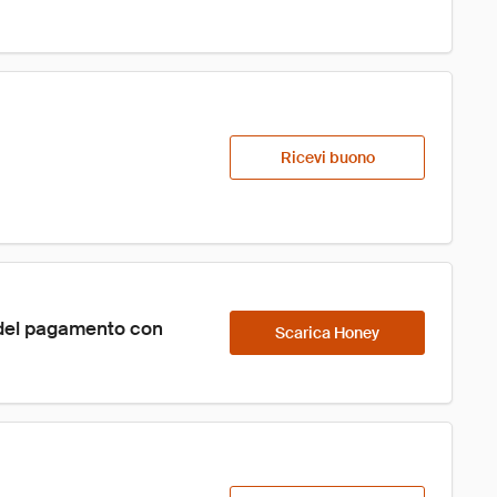
Ricevi buono
 del pagamento con 
Scarica Honey