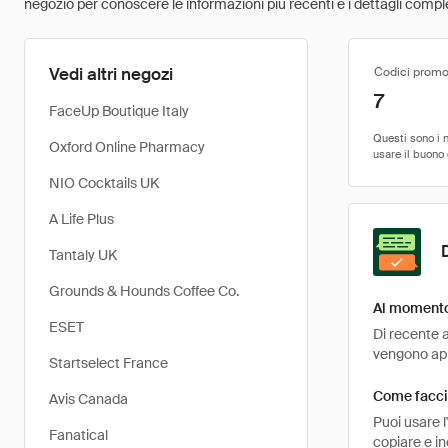
negozio per conoscere le informazioni più recenti e i dettagli comple
Vedi altri negozi
Codici promo
7
FaceUp Boutique Italy
Oxford Online Pharmacy
NIO Cocktails UK
A Life Plus
Tantaly UK
Grounds & Hounds Coffee Co.
Al momento
ESET
Di recente a
vengono appl
Startselect France
Come facci
Avis Canada
Puoi usare 
Fanatical
copiare e i