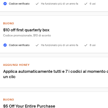
Codice verificato
Ha funzionato più di un anno fa
6 usi
BUONO
$10 off first quarterly box
Codice promozionale, $10 di sconto
Codice verificato
Ha funzionato più di un anno fa
8 usi
AGGIUNGI HONEY
Applica automaticamente tutti e 7 i codici al momento
un clic
BUONO
$5 Off Your Entire Purchase