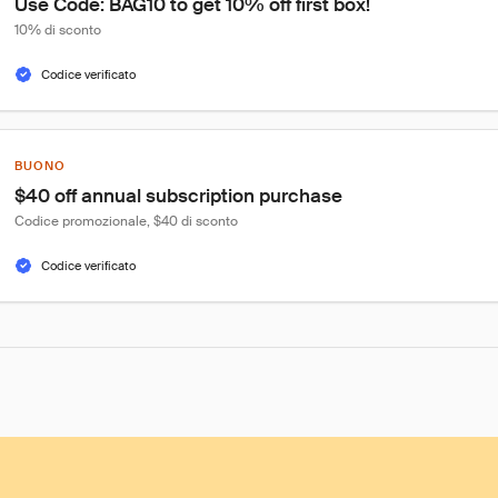
Use Code: BAG10 to get 10% off first box!
10% di sconto
Codice verificato
BUONO
$40 off annual subscription purchase
Codice promozionale, $40 di sconto
Codice verificato