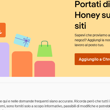
Portati d
Honey su
siti
Sapevi che proviamo au
negozi? Aggiungi la nos
lavoro al posto tuo.
Aggiungilo a Chr
ate qui e nelle domande frequenti siano accurate. Ricorda però che tutti i
 premi, sono forniti solo a scopo informativo, passibili di modifiche e potr