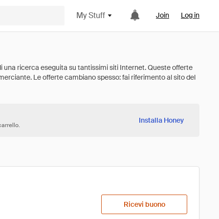
My Stuff
Join
Log in
Installa Honey
arrello.
Ricevi buono