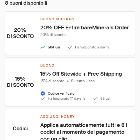
8 buoni disponibili
BUONO MIGLIORE
20% OFF Entire bareMinerals Order
20%
20% di sconto
DI SCONTO
584 usi
Ha funzionato a day fa
BUONO
15% Off Sitewide + Free Shipping
15%
15% di sconto
•
Su tutto il sito
DI SCONTO
Codice verificato
Ha funzionato 17 days fa
58 usi
AGGIUNGI HONEY
Applica automaticamente tutti e 8 i 
Codici
codici al momento del pagamento 
con un clic