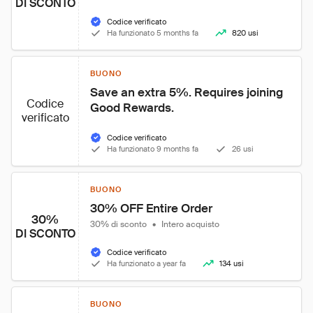
DI SCONTO
Codice verificato
Ha funzionato 5 months fa
820 usi
BUONO
Save an extra 5%. Requires joining 
Codice
Good Rewards.
verificato
Codice verificato
Ha funzionato 9 months fa
26 usi
BUONO
30% OFF Entire Order
30%
30% di sconto
•
Intero acquisto
DI SCONTO
Codice verificato
Ha funzionato a year fa
134 usi
BUONO