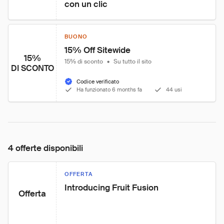
con un clic
BUONO
15% Off Sitewide
15%
15% di sconto
•
Su tutto il sito
DI SCONTO
Codice verificato
Ha funzionato 6 months fa
44 usi
4 offerte disponibili
OFFERTA
Introducing Fruit Fusion
Offerta