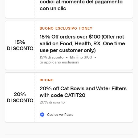
codici al momento del pagamento 
con un clic
BUONO ESCLUSIVO HONEY
15% Off orders over $100 (Offer not 
15%
valid on Food, Health, RX. One time 
DI SCONTO
use per customer only.)
15% di sconto
•
Minimo $100
•
Si applicano esclusioni
BUONO
20% off Cat Bowls and Water Filters 
20%
with code CATIT20
DI SCONTO
20% di sconto
Codice verificato