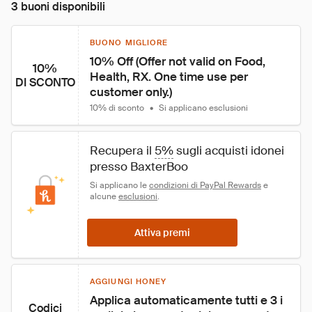
3 buoni disponibili
BUONO MIGLIORE
10% Off (Offer not valid on Food, 
10%
Health, RX. One time use per 
DI SCONTO
customer only.)
10% di sconto
•
Si applicano esclusioni
Recupera il 
5%
 sugli acquisti idonei 
presso BaxterBoo
Si applicano le 
condizioni di PayPal Rewards
 e 
alcune 
esclusioni
.
Attiva premi
AGGIUNGI HONEY
Applica automaticamente tutti e 3 i 
Codici