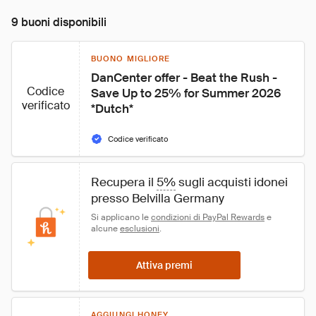
9 buoni disponibili
BUONO MIGLIORE
DanCenter offer - Beat the Rush - 
Codice
Save Up to 25% for Summer 2026 
verificato
*Dutch*
Codice verificato
Recupera il 
5%
 sugli acquisti idonei 
presso Belvilla Germany
Si applicano le 
condizioni di PayPal Rewards
 e 
alcune 
esclusioni
.
Attiva premi
AGGIUNGI HONEY