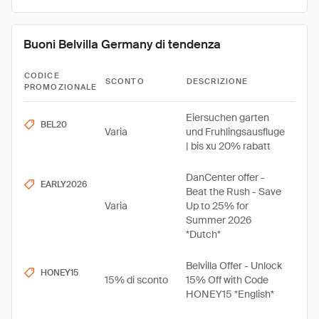
Buoni Belvilla Germany di tendenza
CODICE
SCONTO
DESCRIZIONE
PROMOZIONALE
Eiersuchen garten
BEL20
Varia
und Fruhlingsausfluge
| bis xu 20% rabatt
DanCenter offer -
EARLY2026
Beat the Rush - Save
Varia
Up to 25% for
Summer 2026
*Dutch*
Belvilla Offer - Unlock
HONEY15
15% di sconto
15% Off with Code
HONEY15 *English*