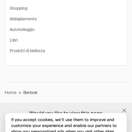
Shopping
Abbigliamento
Autonoleggio
Libri
Prodotti di bellezza
Home
>
Berlook
Would you like to view this page
in English?
If you accept cookies, we’ll use them to improve and
customize your experience and enable our partners to
show you personalized ads when you visit other sites.