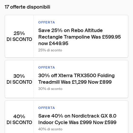
17 offerte disponibili
OFFERTA
Save 25% on Rebo Altitude 
25%
Rectangle Trampoline Was £599.95 
DI SCONTO
now £449.95
25% di sconto
OFFERTA
30% off Xterra TRX3500 Folding 
30%
Treadmill Was £1,299 Now £899
DI SCONTO
30% di sconto
OFFERTA
Save 40% on Nordictrack GX 8.0 
40%
Indoor Cycle Was £999 Now £599
DI SCONTO
40% di sconto