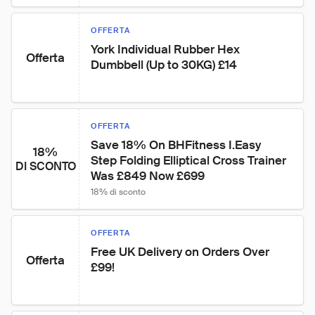
OFFERTA
York Individual Rubber Hex 
Offerta
Dumbbell (Up to 30KG) £14
OFFERTA
Save 18% On BHFitness I.Easy 
18%
Step Folding Elliptical Cross Trainer 
DI SCONTO
Was £849 Now £699
18% di sconto
OFFERTA
Free UK Delivery on Orders Over 
Offerta
£99!