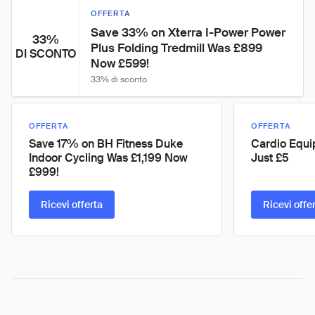
OFFERTA
Save 33% on Xterra I-Power Power 
33%
Plus Folding Tredmill Was £899 
DI SCONTO
Now £599!
33% di sconto
OFFERTA
OFFERTA
Save 17% on BH Fitness Duke
Cardio Equi
Indoor Cycling Was £1,199 Now
Just £5
£999!
Ricevi offerta
Ricevi offe