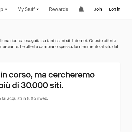
op
My Stuff
Rewards
Join
Log in
 in corso, ma cercheremo
ù di 30.000 siti.
i acquisti in tutto il web.