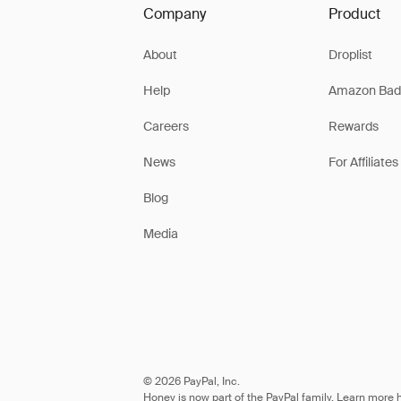
Company
Product
About
Droplist
Help
Amazon Bad
Careers
Rewards
News
For Affiliates
Blog
Media
© 2026 PayPal, Inc.
Honey is now part of the PayPal family. Learn more