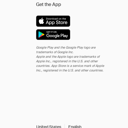
Get the App
Google Play and the Google Play logo are
trademarks of Google Inc.
Apple and the Apple logo are trademarks of
Apple Inc., registered in the U.S. and other
countries. App Store is a service mark of Apple
Inc., registered in the U.S. and other countries.
United States
English