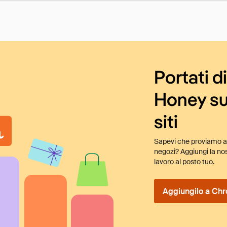
Portati d
Honey su
siti
Sapevi che proviamo au
negozi? Aggiungi la nos
lavoro al posto tuo.
Aggiungilo a Chr