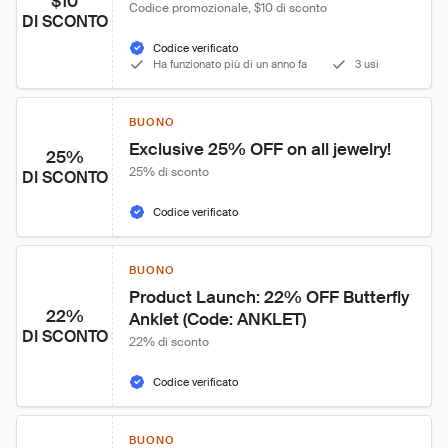
$10
Codice promozionale, $10 di sconto
DI SCONTO
Codice verificato
Ha funzionato più di un anno fa
3 usi
BUONO
Exclusive 25% OFF on all jewelry!
25%
25% di sconto
DI SCONTO
Codice verificato
BUONO
Product Launch: 22% OFF Butterfly 
22%
Anklet (Code: ANKLET)
DI SCONTO
22% di sconto
Codice verificato
BUONO