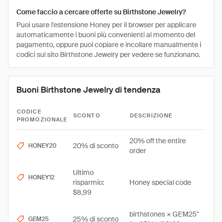
Come faccio a cercare offerte su Birthstone Jewelry?
Puoi usare l'estensione Honey per il browser per applicare
automaticamente i buoni più convenienti al momento del
pagamento, oppure puoi copiare e incollare manualmente i
codici sul sito Birthstone Jewelry per vedere se funzionano.
Buoni Birthstone Jewelry di tendenza
CODICE
SCONTO
DESCRIZIONE
PROMOZIONALE
20% off the entire
20% di sconto
HONEY20
order
Ultimo
HONEY12
risparmio:
Honey special code
$8,99
birthstones × GEM25"
25% di sconto
GEM25