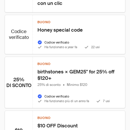
con un clic
BUONO
Honey special code
Codice
verificato
Codice verificato
Ha funzionato a year fa
22 usi
BUONO
birthstones × GEM25" for 25% off 
$120+
25%
DI SCONTO
25% di sconto
•
Minimo $120
Codice verificato
Ha funzionato più di un anno fa
7 usi
BUONO
$10 OFF Discount