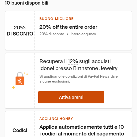
10 buoni disponibili
BUONO MIGLIORE
20% off the entire order
20%
DI SCONTO
20% di sconto
•
Intero acquisto
Recupera il 
12%
 sugli acquisti 
idonei presso Birthstone Jewelry
Si applicano le 
condizioni di PayPal Rewards
 e 
alcune 
esclusioni
.
Attiva premi
AGGIUNGI HONEY
Applica automaticamente tutti e 10 
Codici
i codici al momento del pagamento 