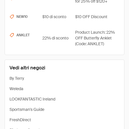
for 25% off $120+
$10 di sconto
$10 OFF Discount
NEW10
Product Launch: 22%
ANKLET
22% di sconto
OFF Butterfly Anklet
(Code: ANKLET)
Vedi altri negozi
By Terry
Weleda
LOOKFANTASTIC Ireland
Sportsman's Guide
FreshDirect