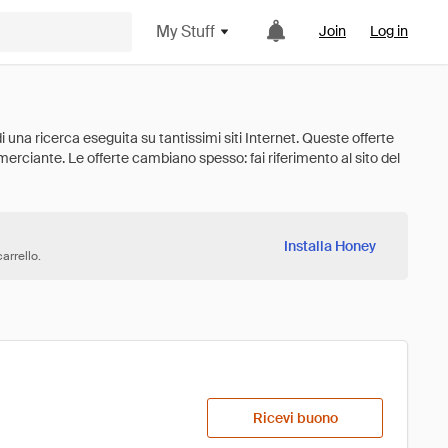
My Stuff
Join
Log in
Installa Honey
arrello.
Ricevi buono