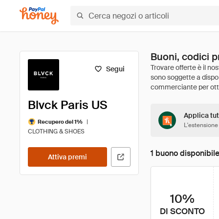
Buoni, codici p
Segui
Blvck Paris US
Applica tut
|
Recupero del 1%
L'estensione
CLOTHING & SHOES
1 buono disponibil
Attiva premi
10%
DI SCONTO