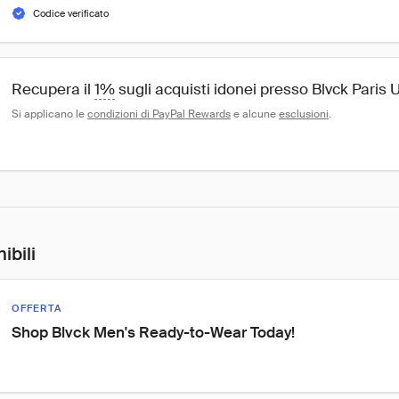
Codice verificato
Recupera il 
1%
 sugli acquisti idonei presso Blvck Paris 
Si applicano le 
condizioni di PayPal Rewards
 e alcune 
esclusioni
.
ibili
OFFERTA
Shop Blvck Men's Ready-to-Wear Today!