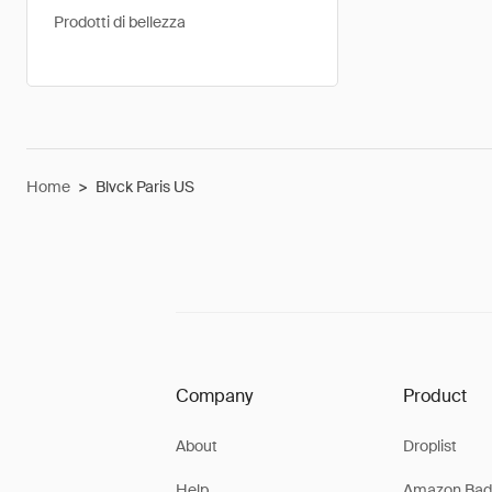
Prodotti di bellezza
Home
>
Blvck Paris US
Company
Product
About
Droplist
Help
Amazon Bad