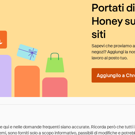
Portati d
Honey su
siti
Sapevi che proviamo au
negozi? Aggiungi la nos
lavoro al posto tuo.
Aggiungilo a Chr
ate qui e nelle domande frequenti siano accurate. Ricorda però che tutti i
 premi, sono forniti solo a scopo informativo, passibili di modifiche e potr