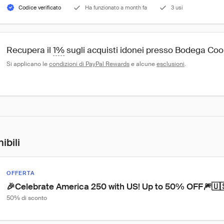
Codice verificato
Ha funzionato a month fa
3 usi
Recupera il 
1%
 sugli acquisti idonei presso Bodega Coo
Si applicano le 
condizioni di PayPal Rewards
 e alcune 
esclusioni
.
ibili
OFFERTA
🎉Celebrate America 250 with US! Up to 50% OFF🎆🇺
50% di sconto