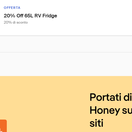
OFFERTA
20% Off 65L RV Fridge
20% di sconto
Portati d
Honey su
siti