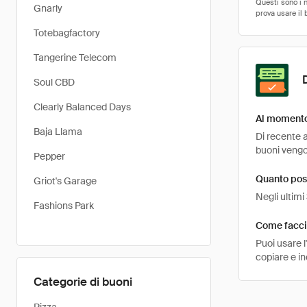
Gnarly
Totebagfactory
Tangerine Telecom
Soul CBD
Clearly Balanced Days
Al momento 
Baja Llama
Di recente a
buoni vengon
Pepper
Quanto pos
Griot's Garage
Negli ultimi
Fashions Park
Come faccio
Puoi usare 
copiare e i
Categorie di buoni