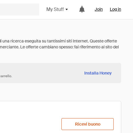
My Stuff
Join
Log in
Installa Honey
arrello.
Ricevi buono