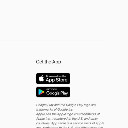
Get the App
Google Play and the Google Play logo are
trademarks of Google Inc.
Apple and the Apple logo are trademarks of
Apple Inc., registered in the U.S. and other
countries. App Store is a service mark of Apple
Inc., registered in the U.S. and other countries.