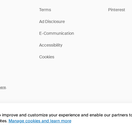
Terms
Pinterest
Ad Disclosure
E-Communication
Accessibility
Cookies
here
.
to improve and customize your experience and enable our partners 
ites.
Manage cookies and learn more
this page in English?
No, continua a esplorare