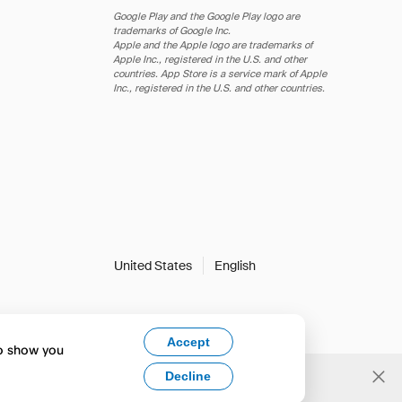
Google Play and the Google Play logo are
trademarks of Google Inc.
Apple and the Apple logo are trademarks of
Apple Inc., registered in the U.S. and other
countries. App Store is a service mark of Apple
Inc., registered in the U.S. and other countries.
United States
English
Accept
to show you
Decline
Yes, change to English