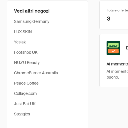
Vedi altri negozi
Totale offerte
3
Samsung Germany
LUX SKIN
Yeslak
Footshop UK
NU:YU Beauty
Al momento 
Al momento, 
ChromeBurner Australia
buono.
Peace Coffee
Collage.com
Just Eat UK
Stoggles