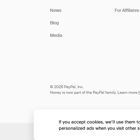
News
For Affiliates
Blog
Media
© 2026 PayPal, Inc.
Honey is now part of the PayPal family. Learn more
If you accept cookies, we’ll use them 
personalized ads when you visit other s
Would you like to view 