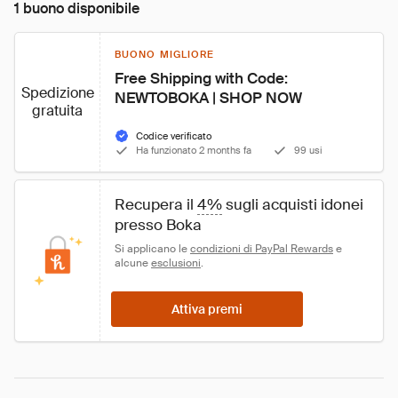
1 buono disponibile
BUONO MIGLIORE
Free Shipping with Code: 
Spedizione
NEWTOBOKA | SHOP NOW
gratuita
Codice verificato
Ha funzionato 2 months fa
99 usi
Recupera il 
4%
 sugli acquisti idonei 
presso Boka
Si applicano le 
condizioni di PayPal Rewards
 e 
alcune 
esclusioni
.
Attiva premi