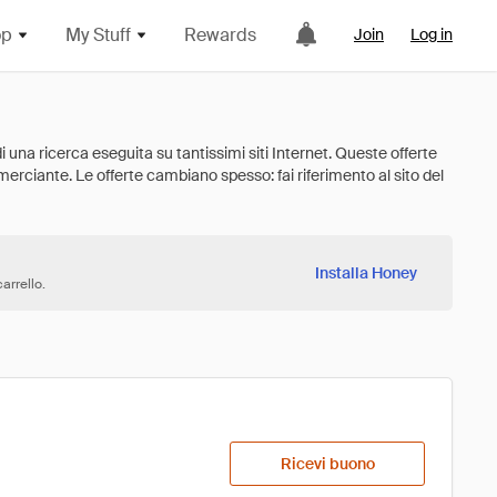
op
My Stuff
Rewards
Join
Log in
Installa Honey
arrello.
Ricevi buono