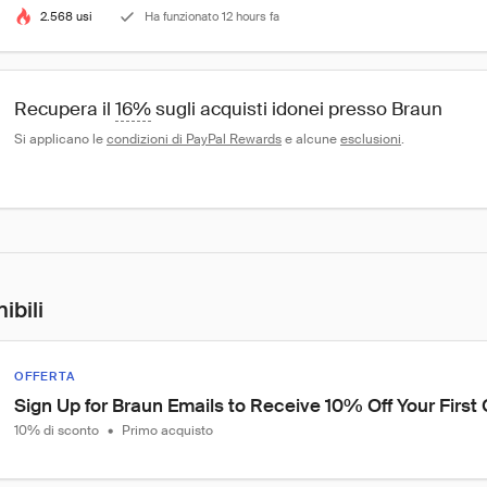
2.568 usi
Ha funzionato 12 hours fa
Recupera il 
16%
 sugli acquisti idonei presso Braun
Si applicano le 
condizioni di PayPal Rewards
 e alcune 
esclusioni
.
ibili
OFFERTA
Sign Up for Braun Emails to Receive 10% Off Your First 
10% di sconto
•
Primo acquisto