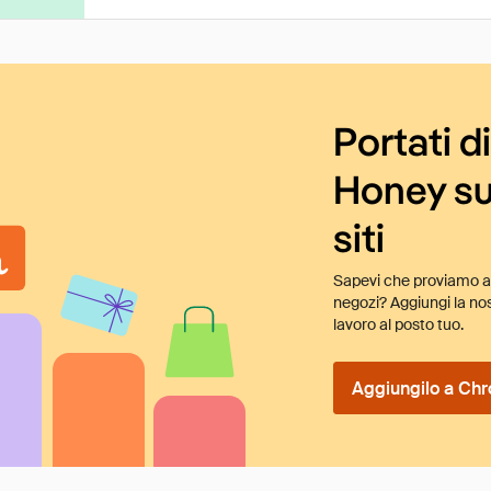
Portati d
Honey su
siti
Sapevi che proviamo au
negozi? Aggiungi la nos
lavoro al posto tuo.
Aggiungilo a Chr