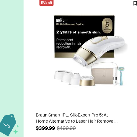
11% off
Braun Smart IPL, Silk·Expert Pro 5: At
Home Alternative to Laser Hair Removal
with 4 Caps, Facial Hair Trimmer, and
$399.99
$499.99
Vanity Case, IPL5442