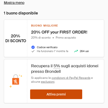
Mostra meno
1 buono disponibile
BUONO MIGLIORE
20% OFF your FIRST ORDER!
20%
20% di sconto
•
Primo acquisto
DI SCONTO
Codice verificato
Ha funzionato 7 months fa
264 usi
Recupera il 
5%
 sugli acquisti idonei 
presso Brondell
Si applicano le 
condizioni di PayPal Rewards
 e 
alcune 
esclusioni
.
Attiva premi