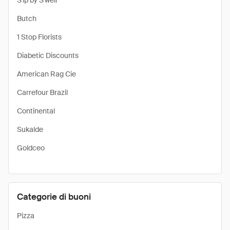
S'ip by S'well
Butch
1 Stop Florists
Diabetic Discounts
American Rag Cie
Carrefour Brazil
Continental
Sukalde
Goldceo
Categorie di buoni
Pizza