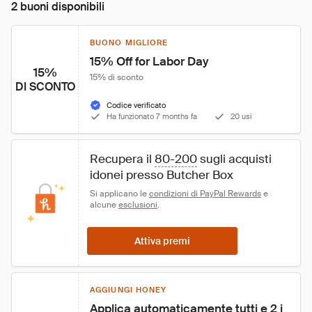
2 buoni disponibili
BUONO MIGLIORE
15% Off for Labor Day
15%
15% di sconto
DI SCONTO
Codice verificato
Ha funzionato 7 months fa
20 usi
Recupera il 
80-200
 sugli acquisti 
idonei presso Butcher Box
Si applicano le 
condizioni di PayPal Rewards
 e 
alcune 
esclusioni
.
Attiva premi
AGGIUNGI HONEY
Applica automaticamente tutti e 2 i 