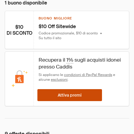
1 buono disponibile
BUONO MIGLIORE
$10 Off Sitewide
$10
DI SCONTO
Codice promozionale, $10 di sconto
•
Su tutto il sito
Recupera il 
1%
 sugli acquisti idonei 
presso Caddis
Si applicano le 
condizioni di PayPal Rewards
 e 
alcune 
esclusioni
.
Attiva premi
9 offerte disponibili