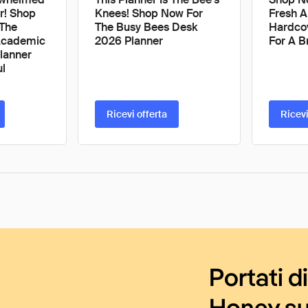
r! Shop
Knees! Shop Now For
Fresh A
The
The Busy Bees Desk
Hardco
 Academic
2026 Planner
For A B
lanner
ul
Ricevi offerta
Ricevi
Portati d
Honey su