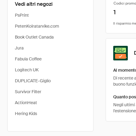
Vedi altri negozi
Codici promo
1
PsPrint
PetenKoiratarvike.com
Book Outlet Canada
Jura
Fabula Coffee
Logitech UK
Al momento 
Di recente a
DUPLICATE-Giglio
buono funzio
Survivor Filter
Quanto pos
ActionHeat
Negli ultimi
l'estensione
Hering Kids