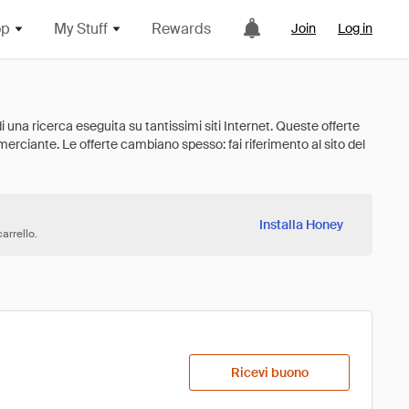
op
My Stuff
Rewards
Join
Log in
Installa Honey
arrello.
Ricevi buono