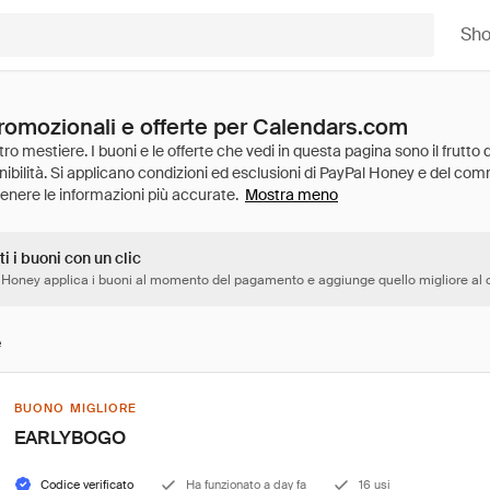
Sh
promozionali e offerte per Calendars.com
Mostra meno
ti i buoni con un clic
 Honey applica i buoni al momento del pagamento e aggiunge quello migliore al c
e
BUONO MIGLIORE
EARLYBOGO
Codice verificato
Ha funzionato a day fa
16 usi