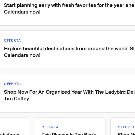
Start planning early with fresh favorites for the year ah
Calendars now!
OFFERTA
Explore beautiful destinations from around the world: S
Calendars now!
OFFERTA
Shop Now For An Organized Year With The Ladybird Del
Tim Coffey
OFFERTA
OFFERTA
rwhelmed
This Planner Is The Bee's
Shop N