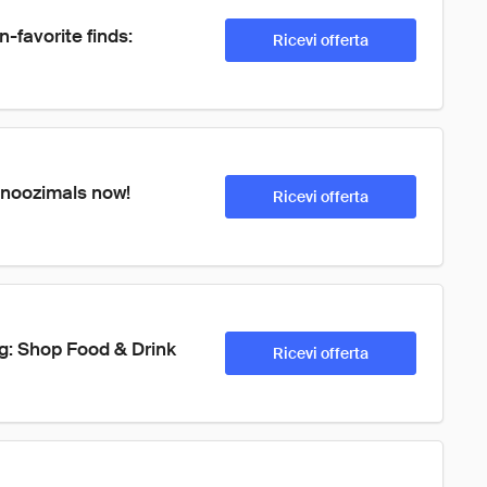
-favorite finds: 
Ricevi offerta
 Snoozimals now!
Ricevi offerta
ng: Shop Food & Drink 
Ricevi offerta