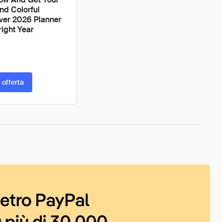
nd Colorful
ver 2026 Planner
right Year
 offerta
ietro PayPal
 più di 30.000