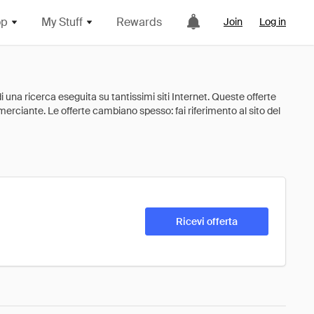
op
My Stuff
Rewards
Join
Log in
Ricevi offerta