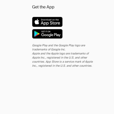
Get the App
Google Play and the Google Play logo are
trademarks of Google Inc.
Apple and the Apple logo are trademarks of
Apple Inc., registered in the U.S. and other
countries. App Store is a service mark of Apple
Inc., registered in the U.S. and other countries.