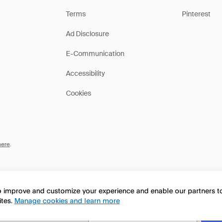
Terms
Pinterest
Ad Disclosure
E-Communication
Accessibility
Cookies
here
.
to improve and customize your experience and enable our partners 
ites.
Manage cookies and learn more
this page in English?
No, continua a esplorare