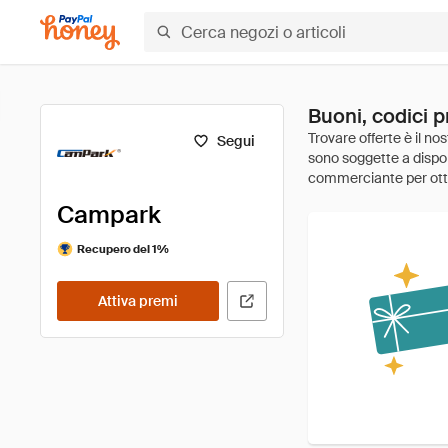
Buoni, codici 
Segui
Campark
Recupero del 1%
Attiva premi