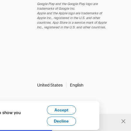
Google Play and the Google Play logo are
trademarks of Google Inc.
Apple and the Apple logo are trademarks of
Apple Inc., registered in the U.S. and other
countries. App Store is a service mark of Apple
Inc., registered in the U.S. and other countries.
United States
English
Accept
to show you
Decline
Yes, change to English