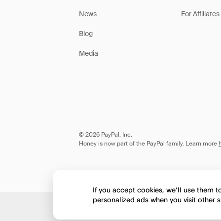
News
For Affiliates
Blog
Media
© 2026 PayPal, Inc.
Honey is now part of the PayPal family. Learn more
If you accept cookies, we’ll use them 
personalized ads when you visit other s
Would you like to view 