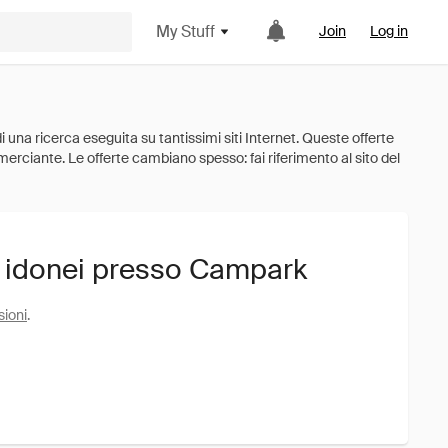
My Stuff
Join
Log in
i idonei presso Campark
sioni
.