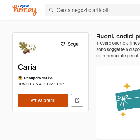
Buoni, codici p
Segui
Caria
|
Recupero del 1%
JEWELRY & ACCESSORIES
Attiva premi