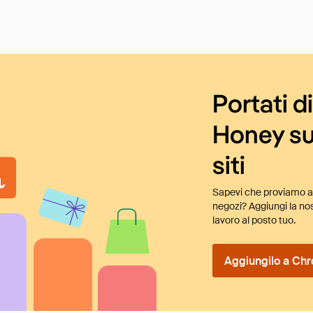
Portati d
Honey su
siti
Sapevi che proviamo au
negozi? Aggiungi la nos
lavoro al posto tuo.
Aggiungilo a Chr