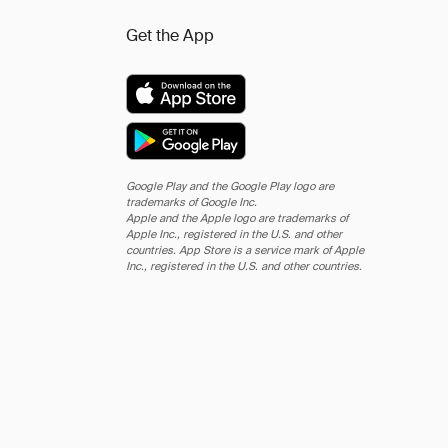
Get the App
Google Play and the Google Play logo are
trademarks of Google Inc.
Apple and the Apple logo are trademarks of
Apple Inc., registered in the U.S. and other
countries. App Store is a service mark of Apple
Inc., registered in the U.S. and other countries.