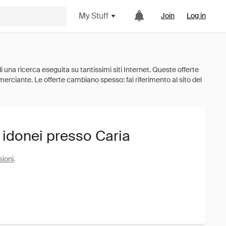
My Stuff
Join
Log in
 idonei presso Caria
sioni
.