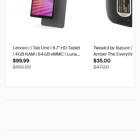
Lenovo | | Tab One | 8.7" HD Tablet
Tweak'd by Nature 3 oz
| 4GB RAM | 64GB eMMC | Luna
Amber The Everything 
Grey | Best Buy
$99.99
$35.00
$169.99
$47.00