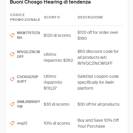
Buoni Chosgo Hearing di tendenza
CODICE
SCONTO
DESCRIZIONE
PROMOZIONALE
$120 off for order over
WKWT1Y7GTA
$120 di sconto
NH
$180
$60 discount code for
W1VQCZNCW
Ultimo
GFF
all products w/c
risparmio: $392
W1VQCZNCWGFF
Ultimo
SafeOpt coupon code
CHOSGO13P
SOPT
risparmio:
specifically for Awin
$110,37
platform
99MJRB958Y
$30 di sconto
$30 off for all products
YM
Buy and Save 10% Off
10% di sconto
ring22
Your Purchase