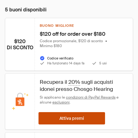
5 buoni disponibili
BUONO MIGLIORE
$120 off for order over $180
$120
Codice promozionale, $120 di sconto
•
Minimo $180
DI SCONTO
Codice verificato
Ha funzionato 14 days fa
5 usi
Recupera il 
20%
 sugli acquisti 
idonei presso Chosgo Hearing
Si applicano le 
condizioni di PayPal Rewards
 e 
alcune 
esclusioni
.
Attiva premi