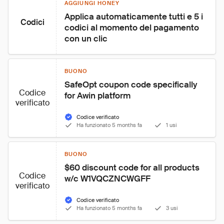
AGGIUNGI HONEY
Applica automaticamente tutti e 5 i 
Codici
codici al momento del pagamento 
con un clic
BUONO
SafeOpt coupon code specifically 
Codice
for Awin platform
verificato
Codice verificato
Ha funzionato 5 months fa
1 usi
BUONO
$60 discount code for all products 
Codice
w/c W1VQCZNCWGFF
verificato
Codice verificato
Ha funzionato 5 months fa
3 usi