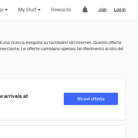
op
My Stuff
Rewards
Join
Log in
 arrivals at 
Ricevi offerta