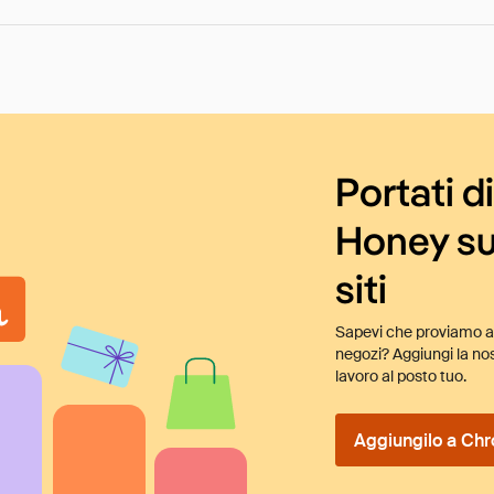
Portati d
Honey su
siti
Sapevi che proviamo au
negozi? Aggiungi la nos
lavoro al posto tuo.
Aggiungilo a Chr