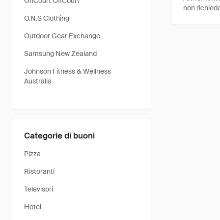
OnCourt OffCourt
non richied
O.N.S Clothing
Outdoor Gear Exchange
Samsung New Zealand
Johnson Fitness & Wellness
Australia
Categorie di buoni
Pizza
Ristoranti
Televisori
Hotel