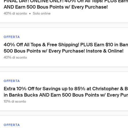
FINAL DAY! ONLINE ONLY! 40% Off All Tops! PLUS Earn
AND Earn 500 Bous Points w/ Every Purchase!
40% di sconto
•
Solo online
OFFERTA
40% Off All Tops & Free Shipping! PLUS Earn $10 in B
500 Bous Points w/ Every Purchase! Instore & Online!
40% di sconto
OFFERTA
Extra 10% Off for Savings up to 85% at Christopher & 
in Banks Bucks AND Earn 500 Bous Points w/ Every Pu
10% di sconto
OFFERTA