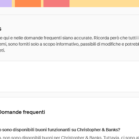
s
ate qui e nelle domande frequenti siano accurate. Ricorda però che tutti i
 premi, sono forniti solo a scopo informativo, passibili di modifiche e potr
ti.
Domande frequenti
sono disponibili buoni funzionanti su Christopher & Banks?
non sono disponibili buoni per Christopher & Banks. Tuttavia, ci sono a