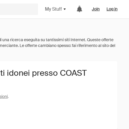
My Stuff
Join
Log in
sti idonei presso COAST
sioni
.