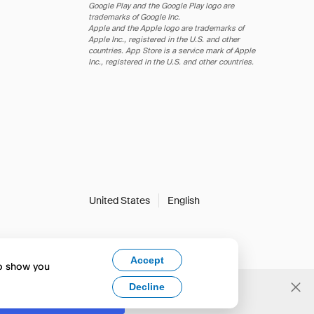
Google Play and the Google Play logo are
trademarks of Google Inc.
Apple and the Apple logo are trademarks of
Apple Inc., registered in the U.S. and other
countries. App Store is a service mark of Apple
Inc., registered in the U.S. and other countries.
United States
English
Accept
to show you
Decline
Yes, change to English