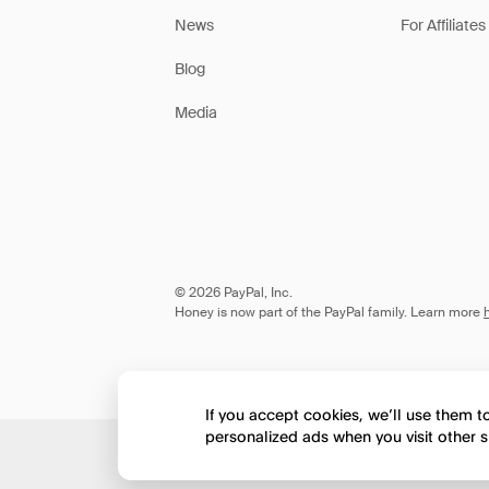
News
For Affiliates
Blog
Media
© 2026 PayPal, Inc.
Honey is now part of the PayPal family. Learn more
If you accept cookies, we’ll use them 
personalized ads when you visit other s
Would you like to view 