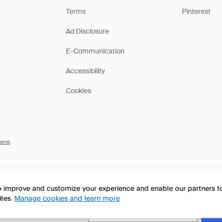
Terms
Pinterest
Ad Disclosure
E-Communication
Accessibility
Cookies
here
.
to improve and customize your experience and enable our partners 
ites.
Manage cookies and learn more
this page in English?
No, continua a esplorare