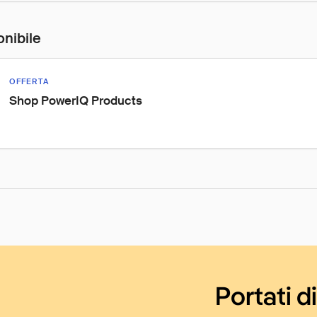
onibile
OFFERTA
Shop PowerIQ Products
Portati d