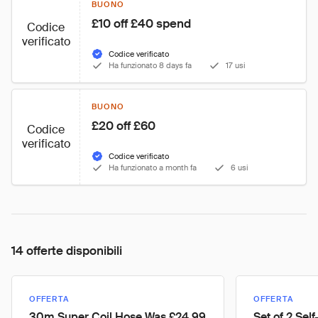
BUONO
£10 off £40 spend
Codice
verificato
Codice verificato
Ha funzionato 8 days fa
17 usi
BUONO
£20 off £60
Codice
verificato
Codice verificato
Ha funzionato a month fa
6 usi
14 offerte disponibili
OFFERTA
OFFERTA
30m Super Coil Hose Was £24.99
Set of 2 Sel