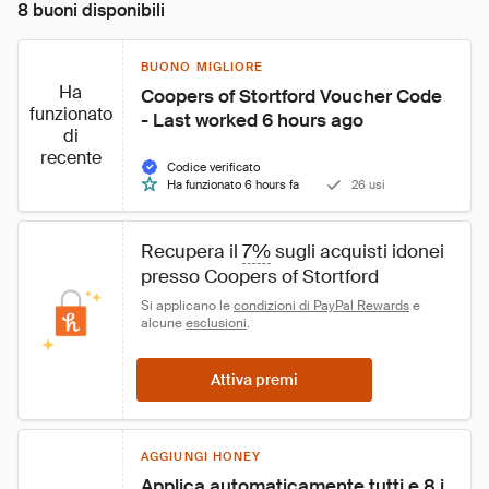
8 buoni disponibili
BUONO MIGLIORE
Ha
Coopers of Stortford Voucher Code 
funzionato
- Last worked 6 hours ago
di
recente
Codice verificato
Ha funzionato 6 hours fa
26 usi
Recupera il 
7%
 sugli acquisti idonei 
presso Coopers of Stortford
Si applicano le 
condizioni di PayPal Rewards
 e 
alcune 
esclusioni
.
Attiva premi
AGGIUNGI HONEY
Applica automaticamente tutti e 8 i 