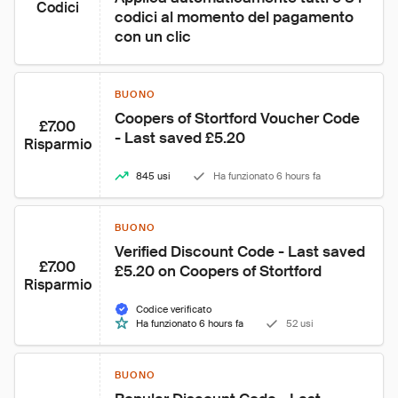
Codici
codici al momento del pagamento 
con un clic
BUONO
Coopers of Stortford Voucher Code 
£7.00
- Last saved £5.20
Risparmio
845 usi
Ha funzionato 6 hours fa
BUONO
Verified Discount Code - Last saved 
£7.00
£5.20 on Coopers of Stortford
Risparmio
Codice verificato
Ha funzionato 6 hours fa
52 usi
BUONO