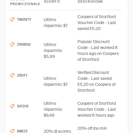
SCONTO
DESCRIZIONE
PROMOZIONALE
Coopers of Stortford
Ultimo
TWENTY
Voucher Code - Last
risparmio: $7
saved £5.20
Popular Discount
Ultimo
2XRB5D
Code - Last worked 8
risparmio:
hours ago on Coopers
$5,99
of Stortford
Verified Discount
26DF1
Ultimo
Code - Last saved
risparmio: $7
£5.20 on Coopers of
Stortford
Ultimo
Coopers of Stortford
10FD15
risparmio:
Voucher Code - Last
$9,48
worked 6 hours ago
20% off (no min
20% di sconto
IAW23