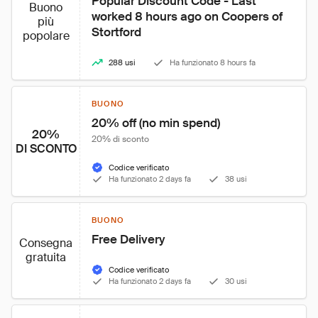
Popular Discount Code - Last 
Buono
worked 8 hours ago on Coopers of 
più
Stortford
popolare
288 usi
Ha funzionato 8 hours fa
BUONO
20% off (no min spend)
20%
20% di sconto
DI SCONTO
Codice verificato
Ha funzionato 2 days fa
38 usi
BUONO
Free Delivery
Consegna
gratuita
Codice verificato
Ha funzionato 2 days fa
30 usi