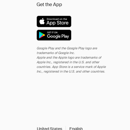
Get the App
Google Play and the Google Play logo are
trademarks of Google Inc.
Apple and the Apple logo are trademarks of
Apple Inc., registered in the U.S. and other
countries. App Store is a service mark of Apple
Inc., registered in the U.S. and other countries.
United States
English