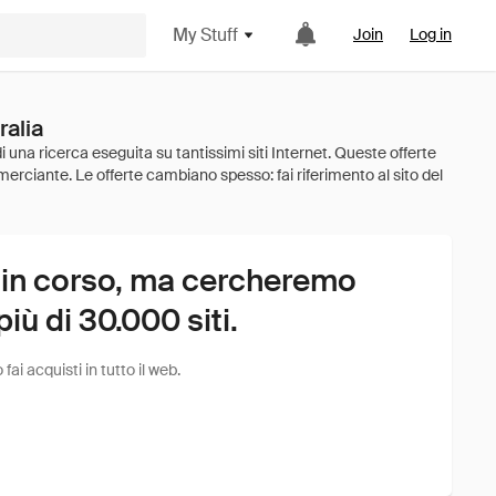
My Stuff
Join
Log in
ralia
 in corso, ma cercheremo
ù di 30.000 siti.
i acquisti in tutto il web.