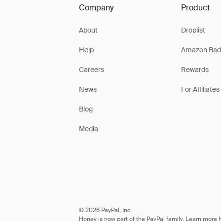
Company
Product
About
Droplist
Help
Amazon Bad
Careers
Rewards
News
For Affiliates
Blog
Media
© 2026 PayPal, Inc.
Honey is now part of the PayPal family. Learn more