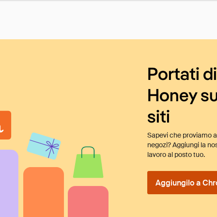
Portati d
Honey su
siti
Sapevi che proviamo au
negozi? Aggiungi la nos
lavoro al posto tuo.
Aggiungilo a Chr