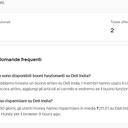
ti.
zionali
Totale offe
2
Domande frequenti
sono disponibili buoni funzionanti su Dell India?
bbiamo trovato un buono attivo su Dell India. I membri hanno usato il co
ncora attivo, aggiungi gli articoli al carrello e vedremo se il buono funzio
o risparmiare su Dell India?
 30 giorni, gli utenti Honey hanno risparmiato in media ₹211.51 su Dell Ind
e Honey per il browser 9 hours ago.