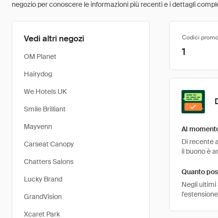
negozio per conoscere le informazioni più recenti e i dettagli comple
Vedi altri negozi
Codici promo
1
OM Planet
Hairydog
We Hotels UK
Smile Brilliant
Mayvenn
Al momento 
Di recente a
Carseat Canopy
il buono è a
Chatters Salons
Quanto poss
Lucky Brand
Negli ultimi
l'estension
GrandVision
Xcaret Park