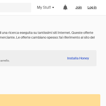
My Stuff
Join
Log in
Installa Honey
arrello.