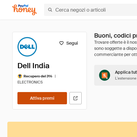
Buoni, codici p
Segui
Dell India
Applica tut
|
Recupero del 3%
L'estensione
ELECTRONICS
Attiva premi