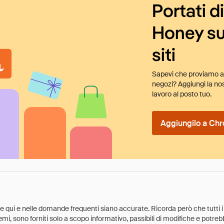
Portati d
Honey su
siti
Sapevi che proviamo au
negozi? Aggiungi la nos
lavoro al posto tuo.
Aggiungilo a Chr
ate qui e nelle domande frequenti siano accurate. Ricorda però che tutti i
 premi, sono forniti solo a scopo informativo, passibili di modifiche e potr