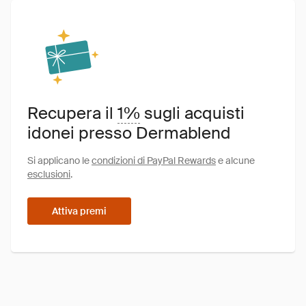
Recupera il
1%
sugli acquisti
idonei presso Dermablend
Si applicano le
condizioni di PayPal Rewards
e alcune
esclusioni
.
Attiva premi