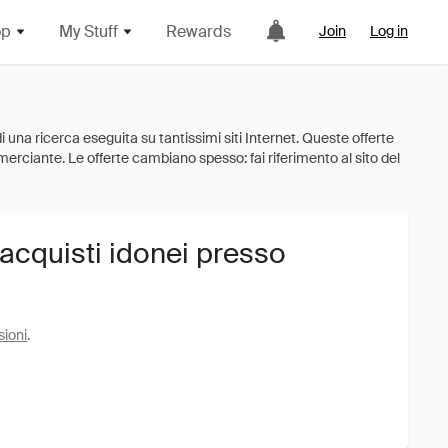
op
My Stuff
Rewards
Join
Log in
 acquisti idonei presso
sioni
.