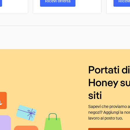
Ricevi offerta
Ricevi
Portati d
Honey su
siti
Sapevi che proviamo au
negozi? Aggiungi la nos
lavoro al posto tuo.