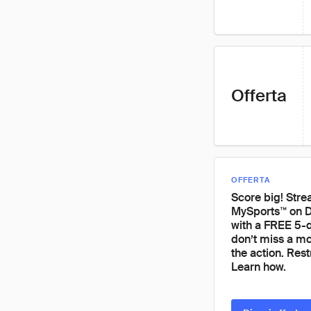
Offerta
OFFERTA
Score big! Str
MySports™ on 
with a FREE 5-d
don’t miss a m
the action. Rest
Learn how.