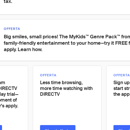
tax.
OFFERTA
Big smiles, small prices! The MyKids™ Genre Pack™ fro
family-friendly entertainment to your home—try it FREE f
apply. Learn how.
OFFERTA
OFFERTA
eam
Less time browsing,
Sign up
DIRECTV
more time watching with
start s
ay trial—
DIRECTV
the app
oment of
r's apply.