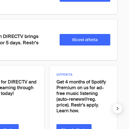
m DIRECTV brings 
Ricevi offerta
or 5 days. Restr's 
OFFERTA
 for DIRECTV and
Get 4 months of Spotify
treaming through
Premium on us for ad-
 today!
free music listening
(auto-renews@reg.
price). Restr's apply.
Learn how.