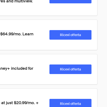
res and multiview. 
t $64.99/mo. Learn 
Ricevi offerta
isney+ included for 
Ricevi offerta
 at just $20.99/mo. + 
Ricevi offerta