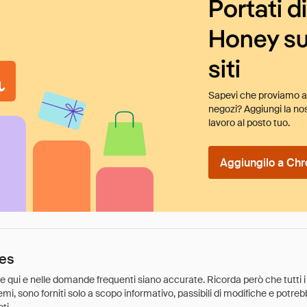
Portati d
Honey su
siti
Sapevi che proviamo au
negozi? Aggiungi la nos
lavoro al posto tuo.
Aggiungilo a Chr
oes
ate qui e nelle domande frequenti siano accurate. Ricorda però che tutti i
 premi, sono forniti solo a scopo informativo, passibili di modifiche e potr