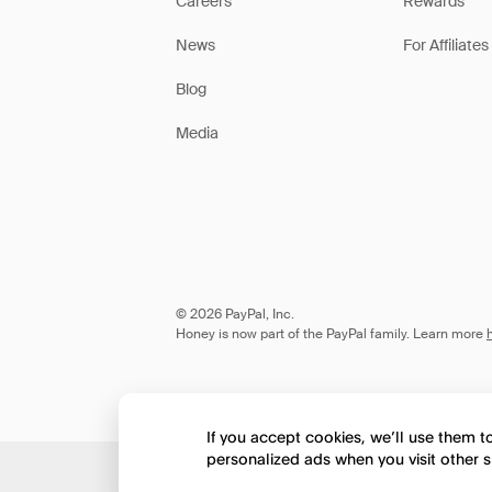
Careers
Rewards
News
For Affiliates
Blog
Media
© 2026 PayPal, Inc.
Honey is now part of the PayPal family. Learn more
If you accept cookies, we’ll use them 
personalized ads when you visit other s
Would you like to view 