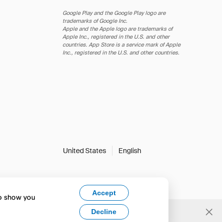
Google Play and the Google Play logo are
trademarks of Google Inc.
Apple and the Apple logo are trademarks of
Apple Inc., registered in the U.S. and other
countries. App Store is a service mark of Apple
Inc., registered in the U.S. and other countries.
United States
English
Accept
to show you
Decline
Yes, change to English