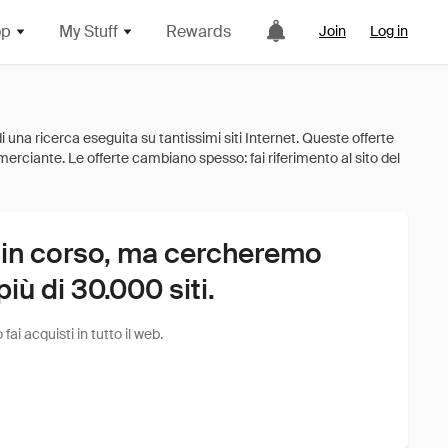
op
My Stuff
Rewards
Join
Log in
 in corso, ma cercheremo
ù di 30.000 siti.
i acquisti in tutto il web.