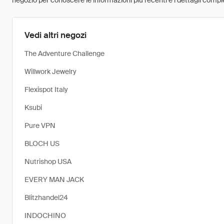
negozio per conoscere le informazioni più recenti e i dettagli comple
Vedi altri negozi
The Adventure Challenge
Willwork Jewelry
Flexispot Italy
Ksubi
Pure VPN
BLOCH US
Nutrishop USA
EVERY MAN JACK
Blitzhandel24
INDOCHINO