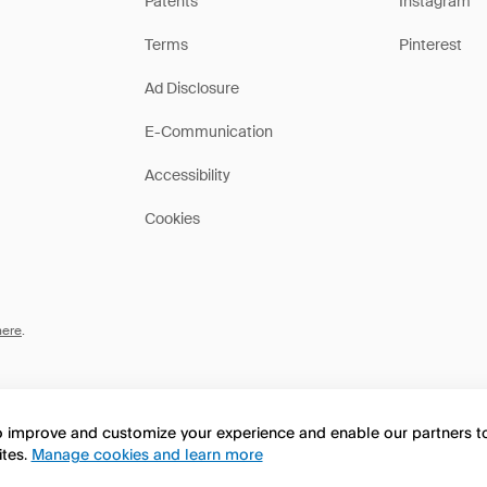
Patents
Instagram
Terms
Pinterest
Ad Disclosure
E-Communication
Accessibility
Cookies
here
.
to improve and customize your experience and enable our partners 
ites.
Manage cookies and learn more
this page in English?
No, continua a esplorare