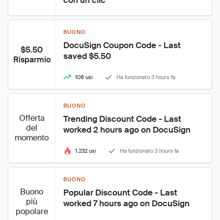
con un clic
BUONO
DocuSign Coupon Code - Last 
$5.50
saved $5.50
Risparmio
108 usi
Ha funzionato 3 hours fa
BUONO
Offerta
Trending Discount Code - Last 
del
worked 2 hours ago on DocuSign
momento
1.232 usi
Ha funzionato 3 hours fa
BUONO
Buono
Popular Discount Code - Last 
più
worked 7 hours ago on DocuSign
popolare