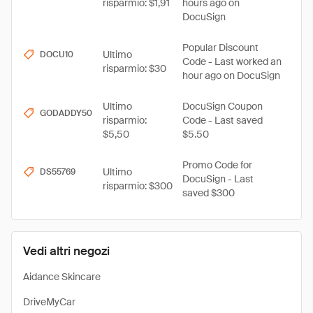
risparmio: $1,91
hours ago on
DocuSign
Popular Discount
Ultimo
DOCU10
Code - Last worked an
risparmio: $30
hour ago on DocuSign
Ultimo
DocuSign Coupon
GODADDY50
risparmio:
Code - Last saved
$5,50
$5.50
Promo Code for
Ultimo
DS55769
DocuSign - Last
risparmio: $300
saved $300
Vedi altri negozi
Aidance Skincare
DriveMyCar