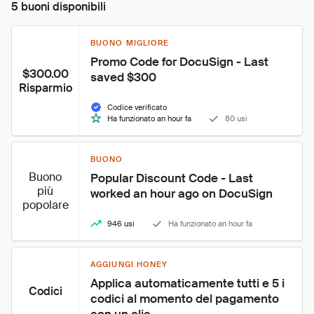
5 buoni disponibili
BUONO MIGLIORE
Promo Code for DocuSign - Last 
$300.00
saved $300
Risparmio
Codice verificato
Ha funzionato an hour fa
80 usi
BUONO
Buono
Popular Discount Code - Last 
più
worked an hour ago on DocuSign
popolare
946 usi
Ha funzionato an hour fa
AGGIUNGI HONEY
Applica automaticamente tutti e 5 i 
Codici
codici al momento del pagamento 