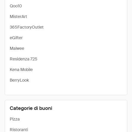
Qoo10
MisterArt
365FactoryOutlet
eGifter
Malwee
Residenza 725
Kena Mobile
BerryLook
Categorie di buoni
Pizza
Ristoranti