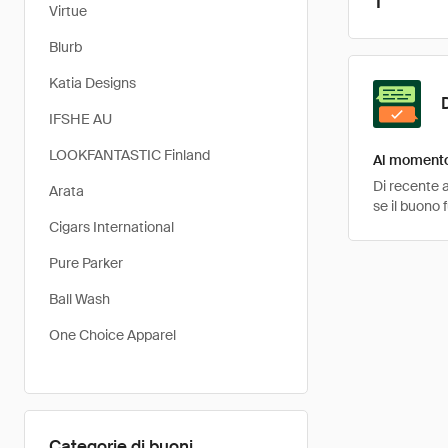
1
Virtue
Blurb
Katia Designs
IFSHE AU
LOOKFANTASTIC Finland
Al momento 
Di recente a
Arata
se il buono 
Cigars International
Pure Parker
Ball Wash
One Choice Apparel
Categorie di buoni