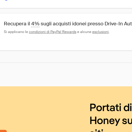
Recupera il 
4%
 sugli acquisti idonei presso Drive-In A
Si applicano le 
condizioni di PayPal Rewards
 e alcune 
esclusioni
.
Portati d
Honey su