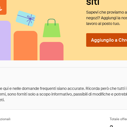
siti
Sapevi che proviamo au
negozi? Aggiungi la nos
lavoro al posto tuo.
Aggiungilo a Chr
ate qui e nelle domande frequenti siano accurate. Ricorda però che tutti i
 premi, sono forniti solo a scopo informativo, passibili di modifiche e potr
ti.
zionali
Totale offe