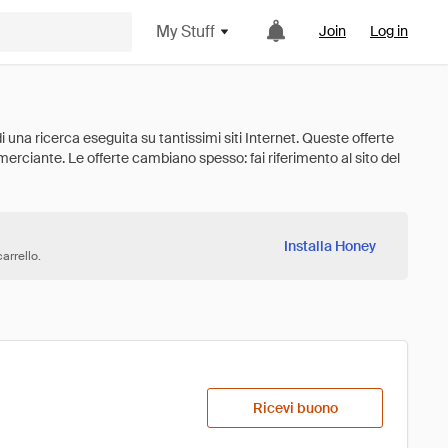
My Stuff
Join
Log in
Installa Honey
arrello.
Ricevi buono