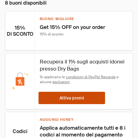
8 buoni disponibili
BUONO MIGLIORE
Get 15% OFF on your order
15%
DI SCONTO
15% di sconto
Recupera il 
1%
 sugli acquisti idonei 
presso Dry Bags
Si applicano le 
condizioni di PayPal Rewards
 e 
alcune 
esclusioni
.
Attiva premi
AGGIUNGI HONEY
Applica automaticamente tutti e 8 i 
Codici
codici al momento del pagamento 